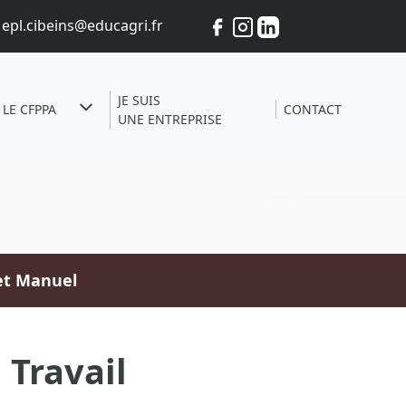
epl.cibeins@educagri.fr
JE SUIS
LE CFPPA
CONTACT
UNE ENTREPRISE
 et Manuel
 Travail