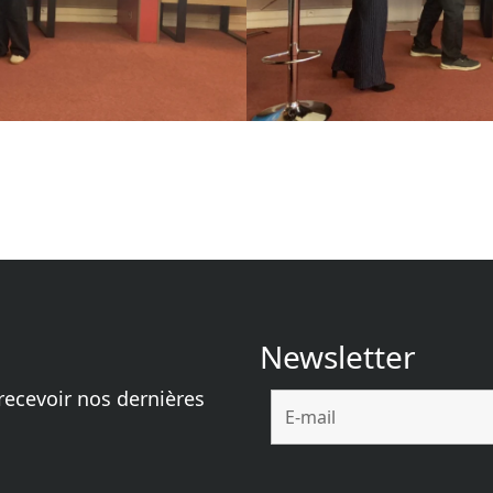
dIn
opy
ink
Newsletter
recevoir nos dernières