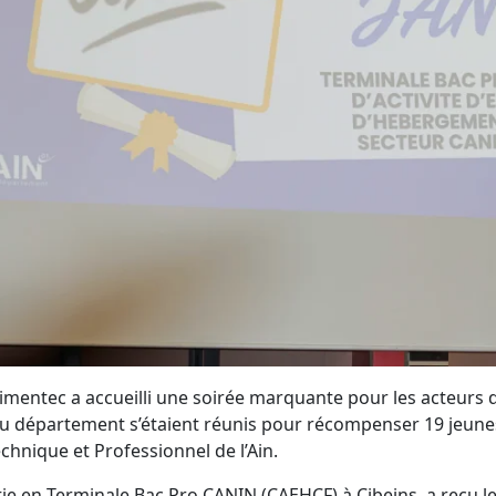
Alimentec a accueilli une soirée marquante pour les acteurs d
du département s’étaient réunis pour récompenser 19 jeune
chnique et Professionnel de l’Ain.
ie en Terminale Bac Pro CANIN (CAEHCF) à Cibeins, a reçu le 