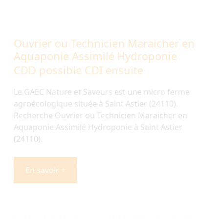
Ouvrier ou Technicien Maraicher en
Aquaponie Assimilé Hydroponie
CDD possible CDI ensuite
Le GAEC Nature et Saveurs est une micro ferme
agroécologique située à Saint Astier (24110).
Recherche Ouvrier ou Technicien Maraicher en
Aquaponie Assimilé Hydroponie à Saint Astier
(24110).
En savoir +
Ingénieur(e) / technicien(ne) Bocage
CDD 12 mois
Dans le cadre de nouveaux programmes de
plantation, nous recherchons un(e) ingénieur /