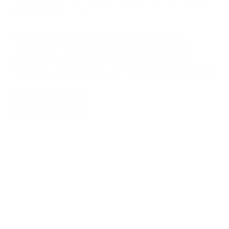
technicien Bocage basé à Brioude (43) avec de
fréquents déplacements sur le territoire auvergnat
En savoir +
Ingénieur(e) / technicien(ne) en
agroforesteries
CDD 10 mois
Dans le cadre d’un accroissement temporaire de
l’activité, nous recherchons un(e) ingénieur /
technicien en agroforesteries basé dans l’Ain au
sein de l’antenne Nord Rhône Alpes.
En savoir +