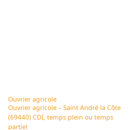
pour l’élevage des bovins et des ovins.
En savoir +
Chargé.es d’enquête – 2 postes
(télétravail)
CDD de 5 semaines
Réaliser les relances téléphoniques
Ouvrier agricole
Ouvrier agricole – Saint André la Côte
En savoir +
(69440) CDI, temps plein ou temps
partiel