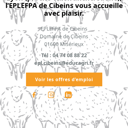
l’EPLEFPA de Cibeins vous accueille
avec plaisir.
EPLEFPA de Cibeins
Domaine de Cibeins
01600 Misérieux
Tél : 04 74 08 88 22
epl.cibeins@educagri.fr
Voir les offres d’emploi