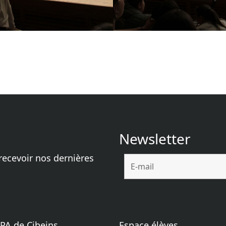
dIn
opy
ink
Newsletter
recevoir nos dernières
PA de Cibeins
Espace élèves