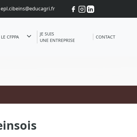
epl.cibeins@educagri.fr
JE SUIS
LE CFPPA
CONTACT
UNE ENTREPRISE
einsois