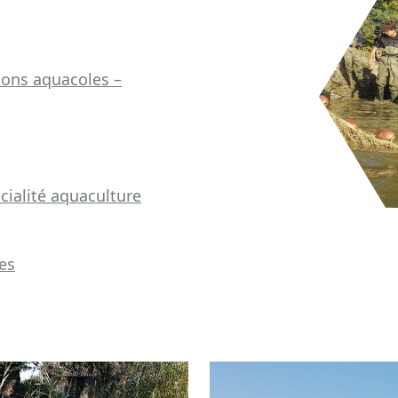
ions aquacoles –
cialité aquaculture
es